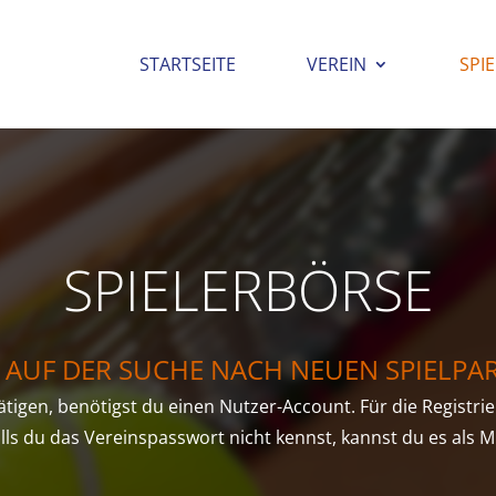
STARTSEITE
VEREIN
SPI
SPIELERBÖRSE
T AUF DER SUCHE NACH NEUEN SPIELPA
ätigen, benötigst du einen Nutzer-Account. Für die Registri
lls du das Vereinspasswort nicht kennst, kannst du es als Mi